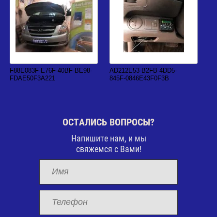
F88E083F-E76F-40BF-BE98-
AD212E53-B2FB-4DD5-
FDAE50F3A221
845F-0846E43F0F3B
ОСТАЛИСЬ ВОПРОСЫ?
Напишите нам, и мы
свяжемся с Вами!