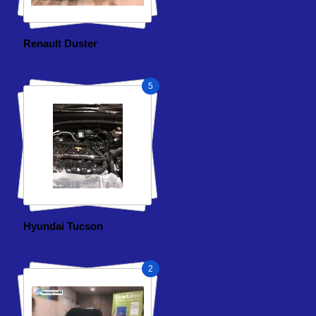
Renault Duster
5
Hyundai Tucson
2