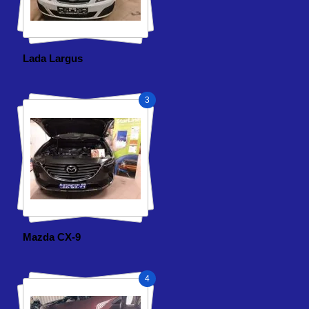
Lada Largus
3
Mazda СX-9
4