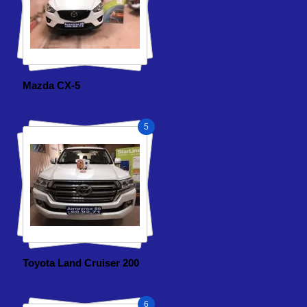
Mazda CX-5
5
Toyota Land Cruiser 200
6