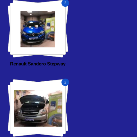
2
Renault Sandero Stepway
2