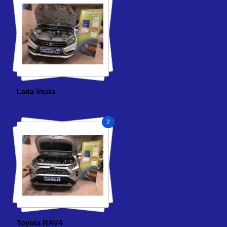
Lada Vesta
2
Toyota RAV4