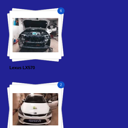
6
Lexus LX570
2