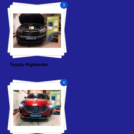
3
Toyota Highlander
4