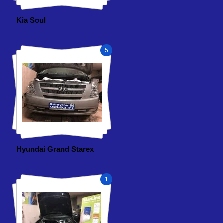
Kia Soul
5
Hyundai Grand Starex
1