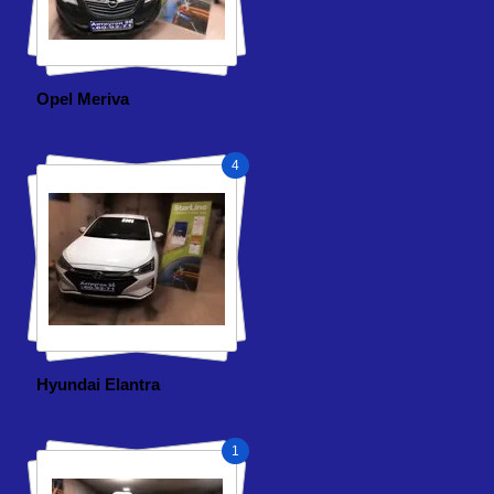
Opel Meriva
4
Hyundai Elantra
1