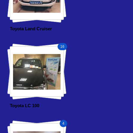
Toyota Land Cruiser
16
Toyota LC 100
4