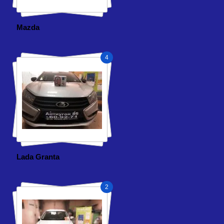
Mazda
4
Lada Granta
2